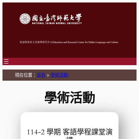
跳
至
主
要
內
容
現在位置：
首頁
>
學術活動
學術活動
114-2 學期 客語學程課堂演