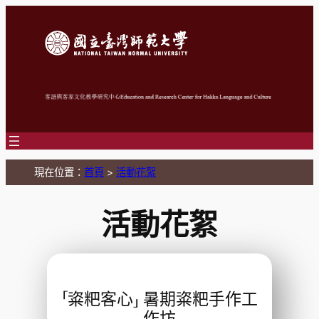
跳
至
主
要
內
容
現在位置：
首頁
>
活動花絮
活動花絮
「粢粑客心」 暑期粢粑手作工
作坊