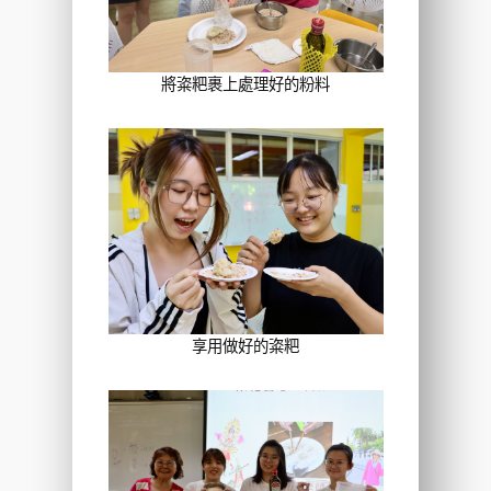
將粢粑裹上處理好的粉料
享用做好的粢粑