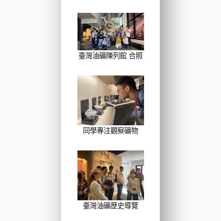
臺灣油礦陳列館 合照
同學專注觀察礦物
臺灣油礦歷史導覽