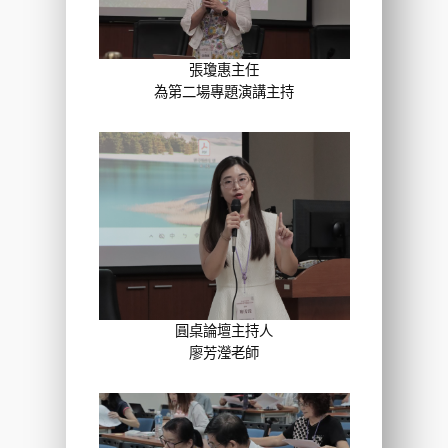
張瓊惠主任
為第二場專題演講主持
圓桌論壇主持人
廖芳瀅老師