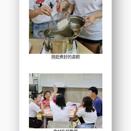
撈起煮好的粢粑