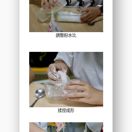
調整粉水比
揉捏成形