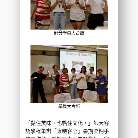
部分學員大合照
學員大合照
「黏住美味，也黏住文化。」師大客
語學程舉辦「粢粑客心」暑期粢粑手