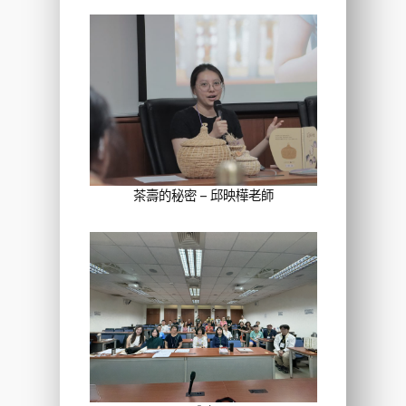
茶壽的秘密 – 邱映樺老師