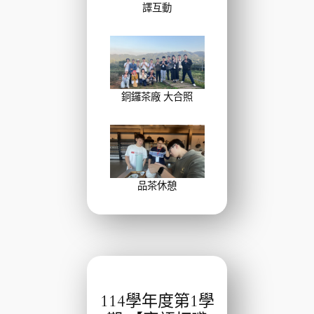
譯互動
銅鑼茶廠 大合照
品茶休憩
114學年度第1學