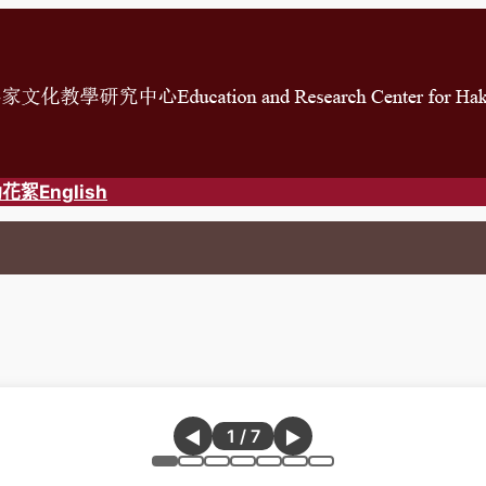
動花絮
English
2026第一屆客語短劇比賽 同學榮獲客語短劇比賽佳作獎
片，Home 跳到第一張，End 跳到最後一張。 使用 Ta
1 / 7
◀
▶
第 1 張
第 2 張
第 3 張
第 4 張
第 5 張
第 6 張
第 7 張