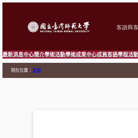
跳
至
主
要
內
容
最新消息
中心簡介
學術活動
學術成果
中心成員
客語學程
活
現在位置：
首頁
這是可自動播放的輪播。使用左右方向鍵切換投影