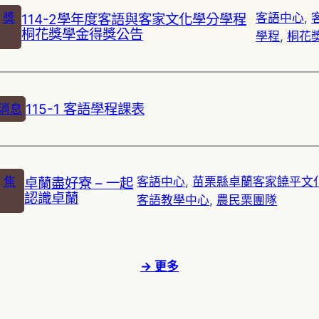
獎
114-2學年度客語與客家文化學分學程
客語中心
, 
桐花獎學金得獎公告
學程
, 
桐花
115-1 客語學程課表
消息
焦
卓蘭盡好寮 – 一起
客語中心
, 
苗栗縣卓蘭客家饒平文
認識卓蘭
客語教學中心
, 
農民栗團隊
→ 更多