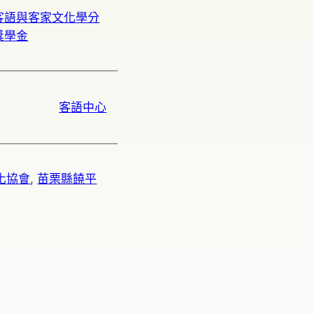
客語與客家文化學分
獎學金
客語中心
化協會
, 
苗栗縣饒平