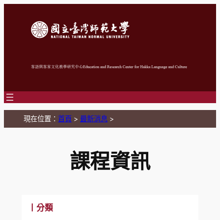
跳
至
主
要
內
容
現在位置：
首頁
>
最新消息
>
課程資訊
丨分類