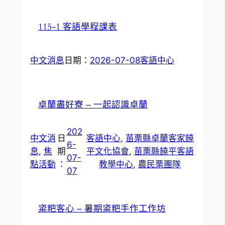
115-1 客語學程課表
中文消息
日期：
2026-07-08
客語中心
卓蘭盡好寮 – 一起認識卓蘭
202
中文消
日
客語中心
, 
苗栗縣卓蘭客家饒
6-
息
, 
焦
期
平文化協會
, 
苗栗縣饒平客語
07-
點活動
：
教學中心
, 
農民栗團隊
07
粢粑客心 – 暑期粢粑手作工作坊