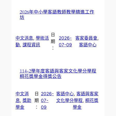
2026年中小學客語教師教學精進工作
坊
日
中文消息
, 
學術活
2026-
客家委員會
, 
期
動
, 
課程資訊
07-09
客語中心
：
114-2學年度客語與客家文化學分學程
桐花獎學金得獎公告
中文消
日
2026-
客語中心
, 
客語與客家
息
, 
獎助
期
07-
文化學分學程
, 
桐花獎
學金
：
09
學金