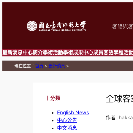
跳
至
主
要
內
容
最新消息
中心簡介
學術活動
學術成果
中心成員
客語學程
活
現在位置：
首頁
>
最新消息
>
全球客
丨分類
English News
作者 :
hakka
中心公告
中文消息