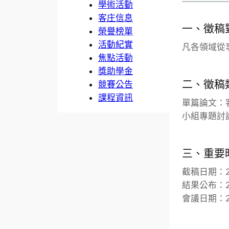
學術活動
客庄信息
一、徵稿
榮譽榜單
活動紀實
凡各領域從
焦點活動
獎助學金
二、徵稿
競賽公告
課程資訊
單篇論文：
小組專題討
三、重要
截稿日期：202
結果公布：202
會議日期：202