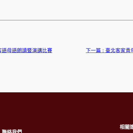
客語母語朗讀暨演講比賽
下一篇 :
臺北客家青
相關
聯絡我們