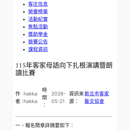
客庄信息
榮譽榜單
活動紀實
焦點活動
獎助學金
競賽公告
課程資訊
115年客家母語向下扎根演講暨朗
讀比賽
時
作
hakka
2026-
資訊來
新北市客家
間
者 :
hakka
05-21
源：
藝文協會
：
一、報名簡章詳摘要如下：