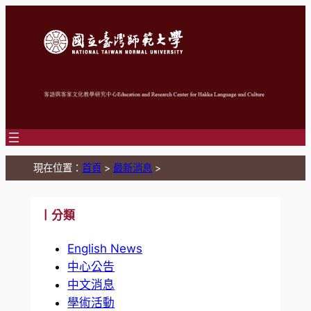
跳
至
主
要
內
容
現在位置：
首頁
>
最新消息
>
丨分類
English News
中心公告
中文消息
學術活動