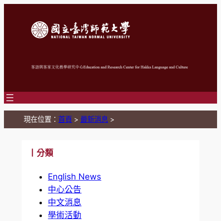
跳
至
主
要
內
容
現在位置：
首頁
>
最新消息
>
丨分類
English News
中心公告
中文消息
學術活動