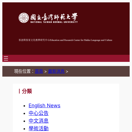
跳
至
主
要
內
容
現在位置：
首頁
>
最新消息
>
丨分類
English News
中心公告
中文消息
學術活動