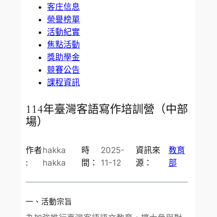
客庄信息
榮譽榜單
活動紀實
焦點活動
獎助學金
競賽公告
課程資訊
114年臺灣客語寫作培訓營（中部
場）
作者
hakka
時
2025-
資訊來
教育
:
hakka
間：
11-12
源：
部
一、活動宗旨