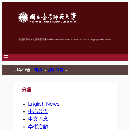
跳
至
主
要
內
容
現在位置：
首頁
>
最新消息
>
丨分類
English News
中心公告
中文消息
學術活動