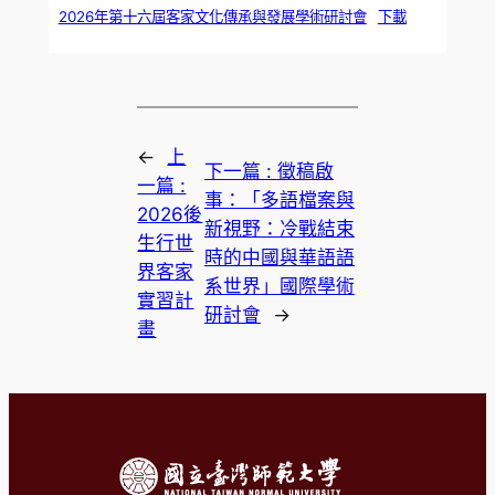
2026年第十六屆客家文化傳承與發展學術研討會
下載
←
上
下一篇 :
徵稿啟
一篇 :
事：「多語檔案與
2026後
新視野：冷戰結束
生行世
時的中國與華語語
界客家
系世界」國際學術
實習計
研討會
→
畫