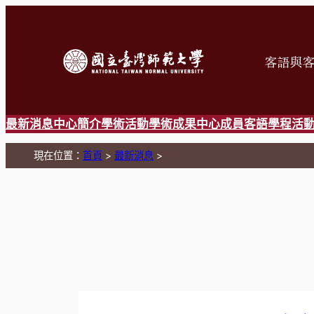
跳
至
主
要
內
容
最新消息
中心簡介
學術活動
學術成果
中心成員
客語學程
活
現在位置：
首頁
>
最新消息
>